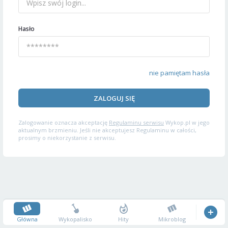
Hasło
nie pamiętam hasła
ZALOGUJ SIĘ
Zalogowanie oznacza akceptację
Regulaminu serwisu
Wykop.pl w jego
aktualnym brzmieniu. Jeśli nie akceptujesz Regulaminu w całości,
prosimy o niekorzystanie z serwisu.
Główna
Wykopalisko
Hity
Mikroblog