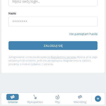
Hasło
nie pamiętam hasła
ZALOGUJ SIĘ
Zalogowanie oznacza akceptację
Regulaminu serwisu
Wykop.pl w jego
aktualnym brzmieniu. Jeśli nie akceptujesz Regulaminu w całości,
prosimy o niekorzystanie z serwisu.
Główna
Wykopalisko
Hity
Mikroblog