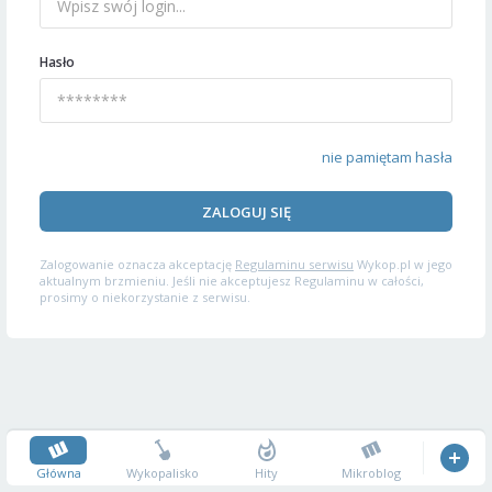
Hasło
nie pamiętam hasła
ZALOGUJ SIĘ
Zalogowanie oznacza akceptację
Regulaminu serwisu
Wykop.pl w jego
aktualnym brzmieniu. Jeśli nie akceptujesz Regulaminu w całości,
prosimy o niekorzystanie z serwisu.
Główna
Wykopalisko
Hity
Mikroblog