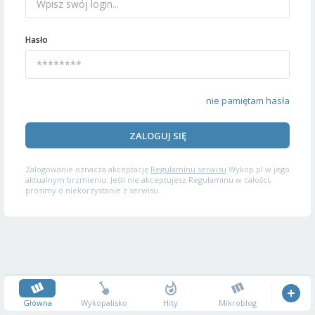
Hasło
nie pamiętam hasła
ZALOGUJ SIĘ
Zalogowanie oznacza akceptację
Regulaminu serwisu
Wykop.pl w jego
aktualnym brzmieniu. Jeśli nie akceptujesz Regulaminu w całości,
prosimy o niekorzystanie z serwisu.
Główna
Wykopalisko
Hity
Mikroblog