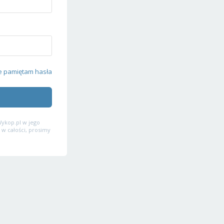
e pamiętam hasła
ykop.pl w jego
 w całości, prosimy