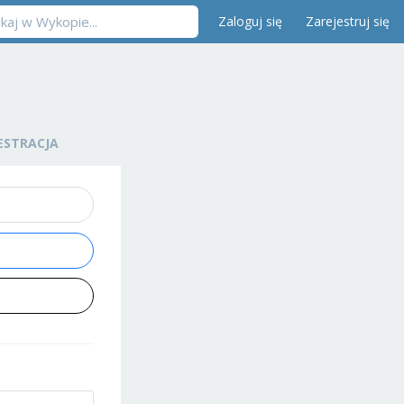
Zaloguj się
Zarejestruj się
ESTRACJA