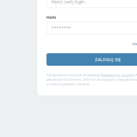
Hasło
ni
ZALOGUJ SIĘ
Zalogowanie oznacza akceptację
Regulaminu serwisu
W
aktualnym brzmieniu. Jeśli nie akceptujesz Regulaminu
o niekorzystanie z serwisu.