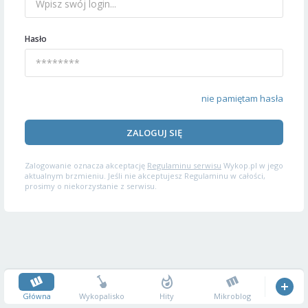
Hasło
nie pamiętam hasła
ZALOGUJ SIĘ
Zalogowanie oznacza akceptację
Regulaminu serwisu
Wykop.pl w jego
aktualnym brzmieniu. Jeśli nie akceptujesz Regulaminu w całości,
prosimy o niekorzystanie z serwisu.
Główna
Wykopalisko
Hity
Mikroblog