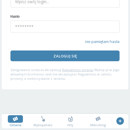
Hasło
nie pamiętam hasła
ZALOGUJ SIĘ
Zalogowanie oznacza akceptację
Regulaminu serwisu
Wykop.pl w jego
aktualnym brzmieniu. Jeśli nie akceptujesz Regulaminu w całości,
prosimy o niekorzystanie z serwisu.
Główna
Wykopalisko
Hity
Mikroblog