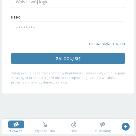
Hasło
nie pamiętam hasła
ZALOGUJ SIĘ
Zalogowanie oznacza akceptację
Regulaminu serwisu
Wykop.pl w jego
aktualnym brzmieniu. Jeśli nie akceptujesz Regulaminu w całości,
prosimy o niekorzystanie z serwisu.
Główna
Wykopalisko
Hity
Mikroblog