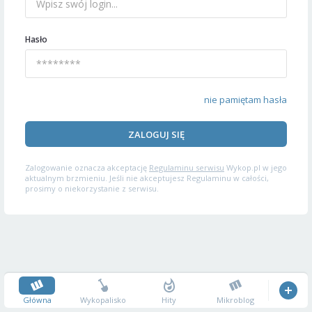
Hasło
nie pamiętam hasła
ZALOGUJ SIĘ
Zalogowanie oznacza akceptację
Regulaminu serwisu
Wykop.pl w jego
aktualnym brzmieniu. Jeśli nie akceptujesz Regulaminu w całości,
prosimy o niekorzystanie z serwisu.
Główna
Wykopalisko
Hity
Mikroblog