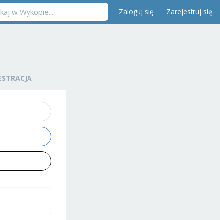
Zaloguj się
Zarejestruj się
ESTRACJA