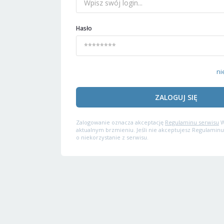
Hasło
ni
ZALOGUJ SIĘ
Zalogowanie oznacza akceptację
Regulaminu serwisu
W
aktualnym brzmieniu. Jeśli nie akceptujesz Regulaminu
o niekorzystanie z serwisu.