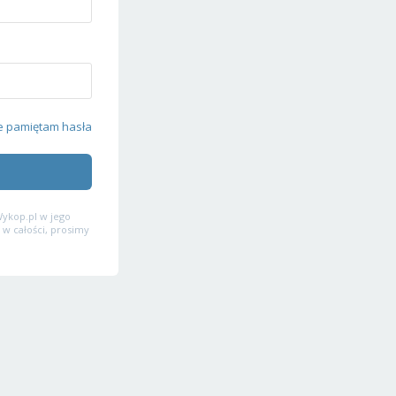
e pamiętam hasła
ykop.pl w jego
 w całości, prosimy