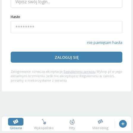
Hasło
nie pamiętam hasła
ZALOGUJ SIĘ
Zalogowanie oznacza akceptację
Regulaminu serwisu
Wykop.pl w jego
aktualnym brzmieniu. Jeśli nie akceptujesz Regulaminu w całości,
prosimy o niekorzystanie z serwisu.
Główna
Wykopalisko
Hity
Mikroblog