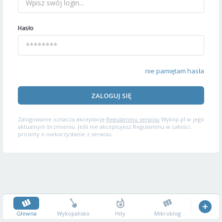
Hasło
nie pamiętam hasła
ZALOGUJ SIĘ
Zalogowanie oznacza akceptację
Regulaminu serwisu
Wykop.pl w jego
aktualnym brzmieniu. Jeśli nie akceptujesz Regulaminu w całości,
prosimy o niekorzystanie z serwisu.
Główna
Wykopalisko
Hity
Mikroblog