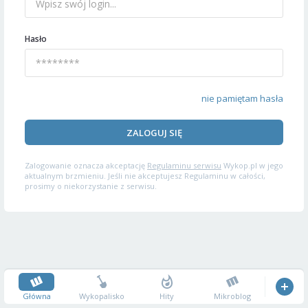
Hasło
nie pamiętam hasła
ZALOGUJ SIĘ
Zalogowanie oznacza akceptację
Regulaminu serwisu
Wykop.pl w jego
aktualnym brzmieniu. Jeśli nie akceptujesz Regulaminu w całości,
prosimy o niekorzystanie z serwisu.
Główna
Wykopalisko
Hity
Mikroblog