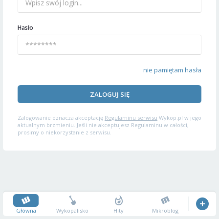
Hasło
nie pamiętam hasła
ZALOGUJ SIĘ
Zalogowanie oznacza akceptację
Regulaminu serwisu
Wykop.pl w jego
aktualnym brzmieniu. Jeśli nie akceptujesz Regulaminu w całości,
prosimy o niekorzystanie z serwisu.
Główna
Wykopalisko
Hity
Mikroblog