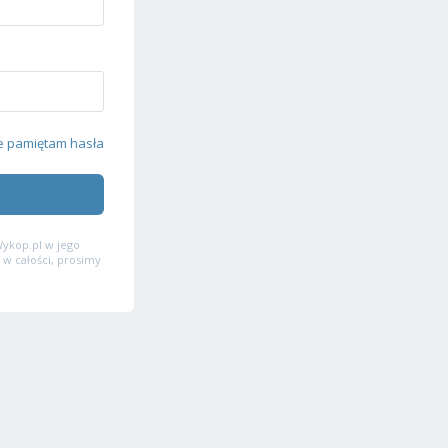
e pamiętam hasła
ykop.pl w jego
 w całości, prosimy