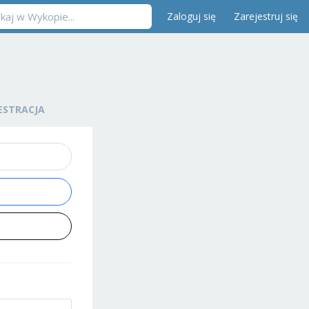
Zaloguj się
Zarejestruj się
ESTRACJA