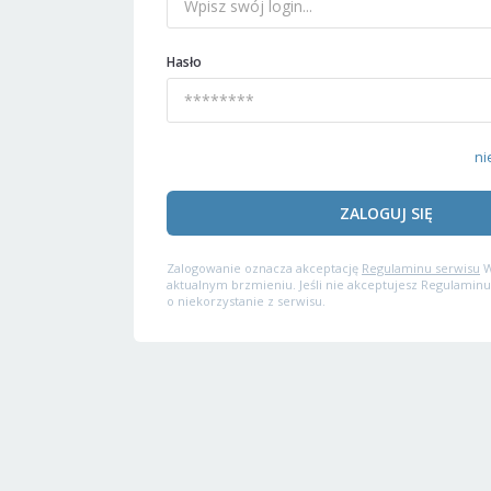
Hasło
ni
ZALOGUJ SIĘ
Zalogowanie oznacza akceptację
Regulaminu serwisu
W
aktualnym brzmieniu. Jeśli nie akceptujesz Regulaminu
o niekorzystanie z serwisu.