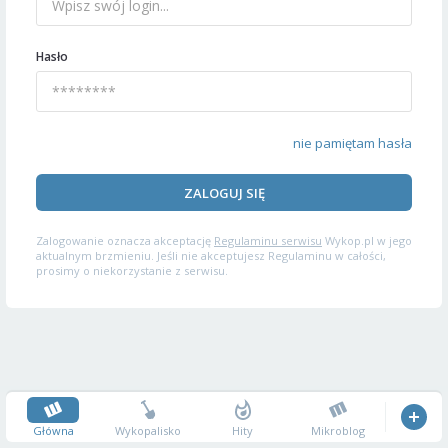
Hasło
nie pamiętam hasła
ZALOGUJ SIĘ
Zalogowanie oznacza akceptację
Regulaminu serwisu
Wykop.pl w jego
aktualnym brzmieniu. Jeśli nie akceptujesz Regulaminu w całości,
prosimy o niekorzystanie z serwisu.
Główna
Wykopalisko
Hity
Mikroblog