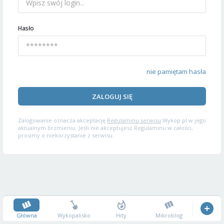
Hasło
nie pamiętam hasła
ZALOGUJ SIĘ
Zalogowanie oznacza akceptację
Regulaminu serwisu
Wykop.pl w jego
aktualnym brzmieniu. Jeśli nie akceptujesz Regulaminu w całości,
prosimy o niekorzystanie z serwisu.
Główna
Wykopalisko
Hity
Mikroblog