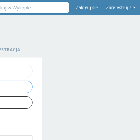
Zaloguj się
Zarejestruj się
ESTRACJA