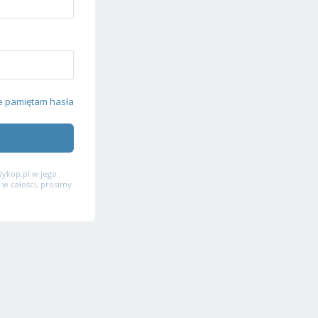
e pamiętam hasła
ykop.pl w jego
 w całości, prosimy