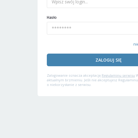
Hasło
ni
ZALOGUJ SIĘ
Zalogowanie oznacza akceptację
Regulaminu serwisu
W
aktualnym brzmieniu. Jeśli nie akceptujesz Regulaminu
o niekorzystanie z serwisu.