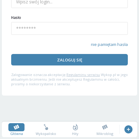
Hasło
nie pamiętam hasła
ZALOGUJ SIĘ
Zalogowanie oznacza akceptację
Regulaminu serwisu
Wykop.pl w jego
aktualnym brzmieniu. Jeśli nie akceptujesz Regulaminu w całości,
prosimy o niekorzystanie z serwisu.
Główna
Wykopalisko
Hity
Mikroblog