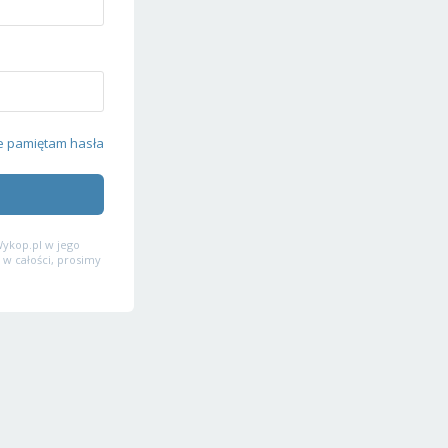
e pamiętam hasła
ykop.pl w jego
 w całości, prosimy