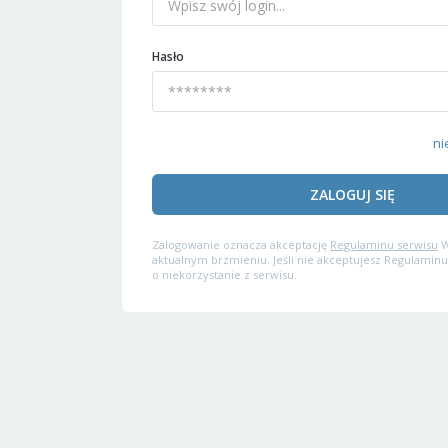
Hasło
ni
ZALOGUJ SIĘ
Zalogowanie oznacza akceptację
Regulaminu serwisu
W
aktualnym brzmieniu. Jeśli nie akceptujesz Regulaminu
o niekorzystanie z serwisu.