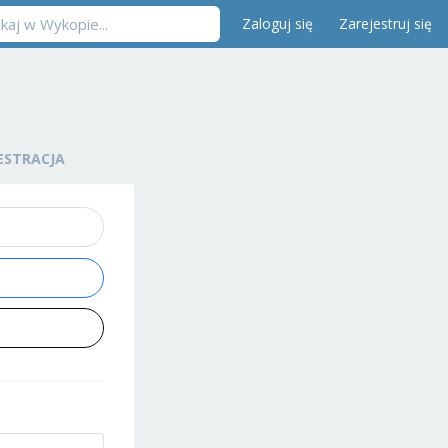
Zaloguj się
Zarejestruj się
ESTRACJA