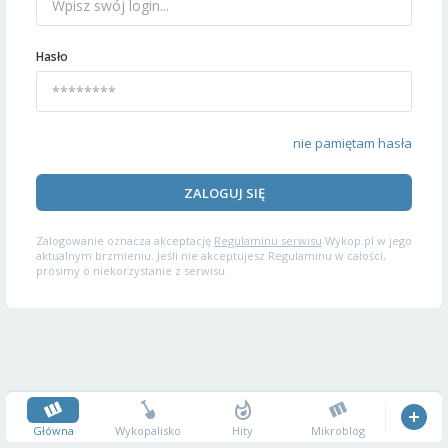
Hasło
nie pamiętam hasła
ZALOGUJ SIĘ
Zalogowanie oznacza akceptację
Regulaminu serwisu
Wykop.pl w jego
aktualnym brzmieniu. Jeśli nie akceptujesz Regulaminu w całości,
prosimy o niekorzystanie z serwisu.
Główna
Wykopalisko
Hity
Mikroblog