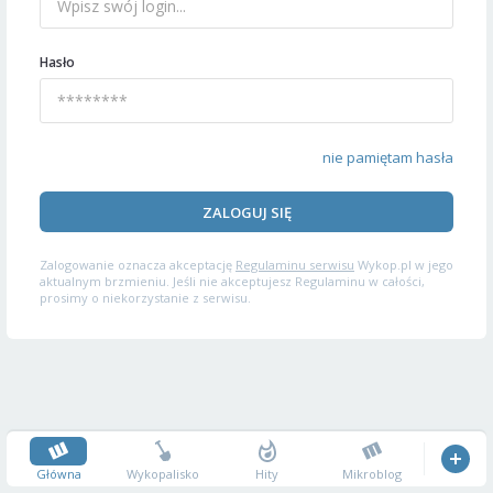
Hasło
nie pamiętam hasła
ZALOGUJ SIĘ
Zalogowanie oznacza akceptację
Regulaminu serwisu
Wykop.pl w jego
aktualnym brzmieniu. Jeśli nie akceptujesz Regulaminu w całości,
prosimy o niekorzystanie z serwisu.
Główna
Wykopalisko
Hity
Mikroblog