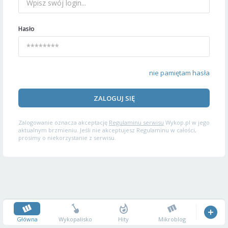
Hasło
nie pamiętam hasła
ZALOGUJ SIĘ
Zalogowanie oznacza akceptację
Regulaminu serwisu
Wykop.pl w jego
aktualnym brzmieniu. Jeśli nie akceptujesz Regulaminu w całości,
prosimy o niekorzystanie z serwisu.
Główna
Wykopalisko
Hity
Mikroblog