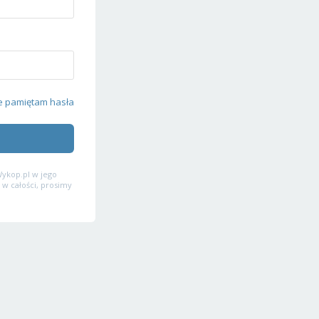
e pamiętam hasła
ykop.pl w jego
 w całości, prosimy