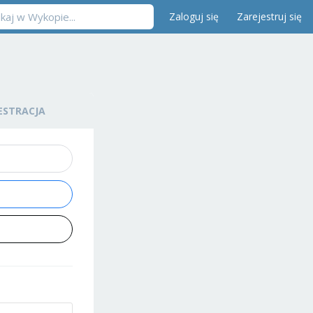
Zaloguj się
Zarejestruj się
ESTRACJA