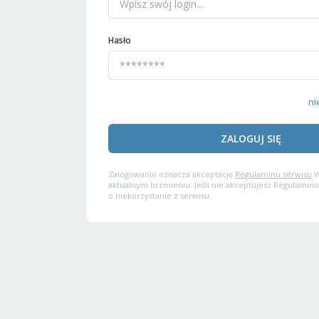
Hasło
ni
ZALOGUJ SIĘ
Zalogowanie oznacza akceptację
Regulaminu serwisu
W
aktualnym brzmieniu. Jeśli nie akceptujesz Regulaminu
o niekorzystanie z serwisu.