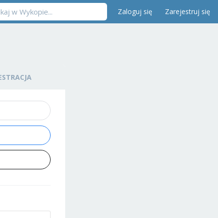
Zaloguj się
Zarejestruj się
ESTRACJA