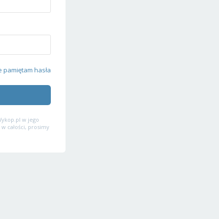
e pamiętam hasła
ykop.pl w jego
 w całości, prosimy