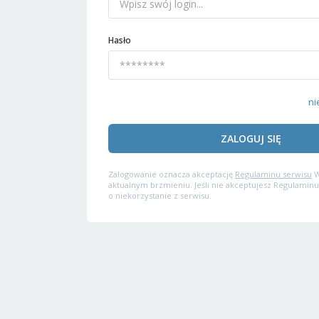
Hasło
ni
ZALOGUJ SIĘ
Zalogowanie oznacza akceptację
Regulaminu serwisu
W
aktualnym brzmieniu. Jeśli nie akceptujesz Regulaminu
o niekorzystanie z serwisu.