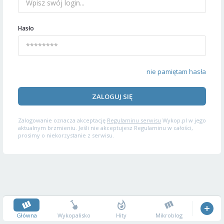
Hasło
nie pamiętam hasła
ZALOGUJ SIĘ
Zalogowanie oznacza akceptację
Regulaminu serwisu
Wykop.pl w jego
aktualnym brzmieniu. Jeśli nie akceptujesz Regulaminu w całości,
prosimy o niekorzystanie z serwisu.
Główna
Wykopalisko
Hity
Mikroblog