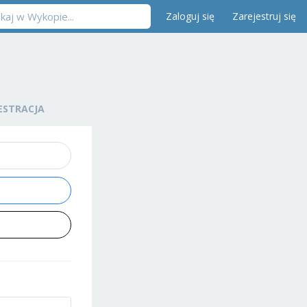
Zaloguj się
Zarejestruj się
ESTRACJA