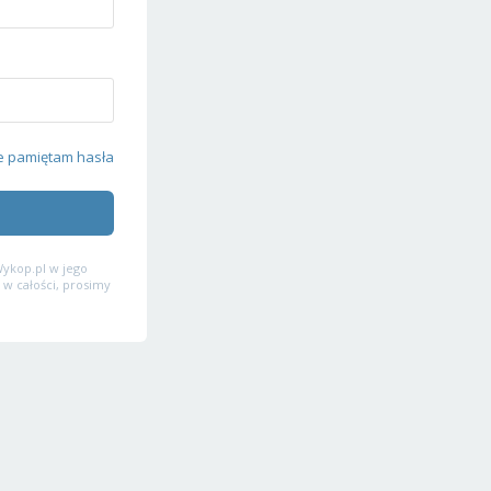
e pamiętam hasła
ykop.pl w jego
 w całości, prosimy