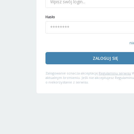
Hasło
ni
ZALOGUJ SIĘ
Zalogowanie oznacza akceptację
Regulaminu serwisu
W
aktualnym brzmieniu. Jeśli nie akceptujesz Regulaminu
o niekorzystanie z serwisu.