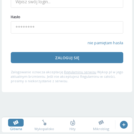
Hasło
nie pamiętam hasła
ZALOGUJ SIĘ
Zalogowanie oznacza akceptację
Regulaminu serwisu
Wykop.pl w jego
aktualnym brzmieniu. Jeśli nie akceptujesz Regulaminu w całości,
prosimy o niekorzystanie z serwisu.
Główna
Wykopalisko
Hity
Mikroblog