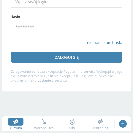
Hasło
nie pamiętam hasła
ZALOGUJ SIĘ
Zalogowanie oznacza akceptację
Regulaminu serwisu
Wykop.pl w jego
aktualnym brzmieniu. Jeśli nie akceptujesz Regulaminu w całości,
prosimy o niekorzystanie z serwisu.
Główna
Wykopalisko
Hity
Mikroblog