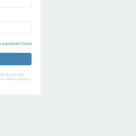
e pamiętam hasła
ykop.pl w jego
 w całości, prosimy