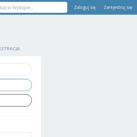
Zaloguj się
Zarejestruj się
ESTRACJA