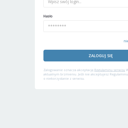
Hasło
ni
ZALOGUJ SIĘ
Zalogowanie oznacza akceptację
Regulaminu serwisu
W
aktualnym brzmieniu. Jeśli nie akceptujesz Regulaminu
o niekorzystanie z serwisu.