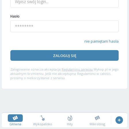
Hasło
nie pamiętam hasła
ZALOGUJ SIĘ
Zalogowanie oznacza akceptację
Regulaminu serwisu
Wykop.pl w jego
aktualnym brzmieniu. Jeśli nie akceptujesz Regulaminu w całości,
prosimy o niekorzystanie z serwisu.
Główna
Wykopalisko
Hity
Mikroblog