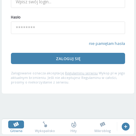
Hasło
nie pamiętam hasła
ZALOGUJ SIĘ
Zalogowanie oznacza akceptację
Regulaminu serwisu
Wykop.pl w jego
aktualnym brzmieniu. Jeśli nie akceptujesz Regulaminu w całości,
prosimy o niekorzystanie z serwisu.
Główna
Wykopalisko
Hity
Mikroblog