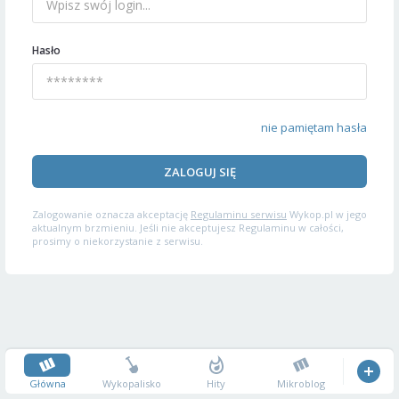
Hasło
nie pamiętam hasła
ZALOGUJ SIĘ
Zalogowanie oznacza akceptację
Regulaminu serwisu
Wykop.pl w jego
aktualnym brzmieniu. Jeśli nie akceptujesz Regulaminu w całości,
prosimy o niekorzystanie z serwisu.
Główna
Wykopalisko
Hity
Mikroblog