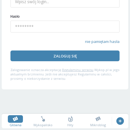
Hasło
nie pamiętam hasła
ZALOGUJ SIĘ
Zalogowanie oznacza akceptację
Regulaminu serwisu
Wykop.pl w jego
aktualnym brzmieniu. Jeśli nie akceptujesz Regulaminu w całości,
prosimy o niekorzystanie z serwisu.
Główna
Wykopalisko
Hity
Mikroblog