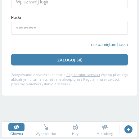
Hasło
nie pamiętam hasła
ZALOGUJ SIĘ
Zalogowanie oznacza akceptację
Regulaminu serwisu
Wykop.pl w jego
aktualnym brzmieniu. Jeśli nie akceptujesz Regulaminu w całości,
prosimy o niekorzystanie z serwisu.
Główna
Wykopalisko
Hity
Mikroblog