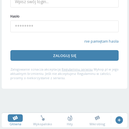
Hasło
nie pamiętam hasła
ZALOGUJ SIĘ
Zalogowanie oznacza akceptację
Regulaminu serwisu
Wykop.pl w jego
aktualnym brzmieniu. Jeśli nie akceptujesz Regulaminu w całości,
prosimy o niekorzystanie z serwisu.
Główna
Wykopalisko
Hity
Mikroblog