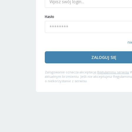
Hasło
ni
ZALOGUJ SIĘ
Zalogowanie oznacza akceptację
Regulaminu serwisu
W
aktualnym brzmieniu. Jeśli nie akceptujesz Regulaminu
o niekorzystanie z serwisu.