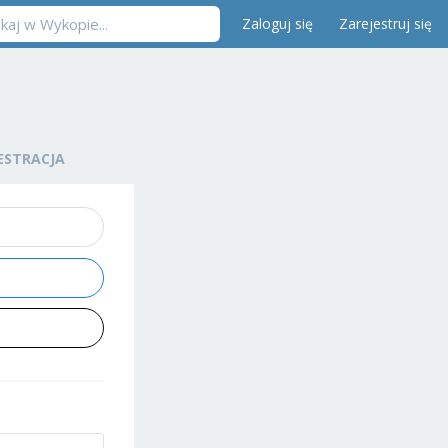
Zaloguj się
Zarejestruj się
ESTRACJA