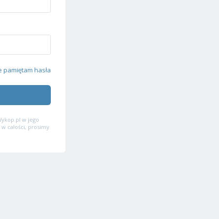
e pamiętam hasła
ykop.pl w jego
 w całości, prosimy