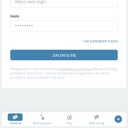
Hasło
nie pamiętam hasła
ZALOGUJ SIĘ
Zalogowanie oznacza akceptację
Regulaminu serwisu
Wykop.pl w jego
aktualnym brzmieniu. Jeśli nie akceptujesz Regulaminu w całości,
prosimy o niekorzystanie z serwisu.
Główna
Wykopalisko
Hity
Mikroblog