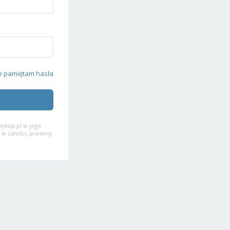
e pamiętam hasła
ykop.pl w jego
 w całości, prosimy