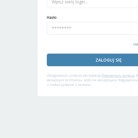
Hasło
ni
ZALOGUJ SIĘ
Zalogowanie oznacza akceptację
Regulaminu serwisu
W
aktualnym brzmieniu. Jeśli nie akceptujesz Regulaminu
o niekorzystanie z serwisu.