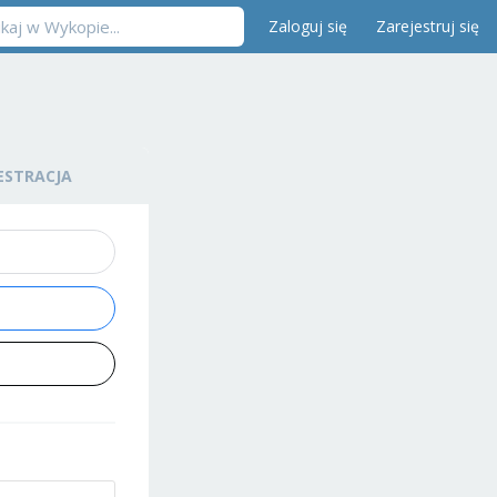
Zaloguj się
Zarejestruj się
ESTRACJA