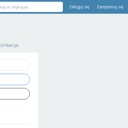
Zaloguj się
Zarejestruj się
ESTRACJA