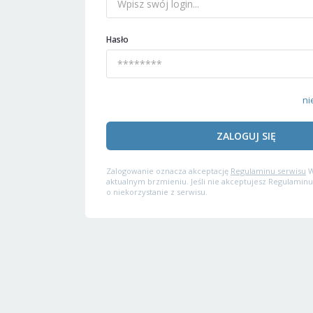
Hasło
ni
ZALOGUJ SIĘ
Zalogowanie oznacza akceptację
Regulaminu serwisu
W
aktualnym brzmieniu. Jeśli nie akceptujesz Regulaminu
o niekorzystanie z serwisu.