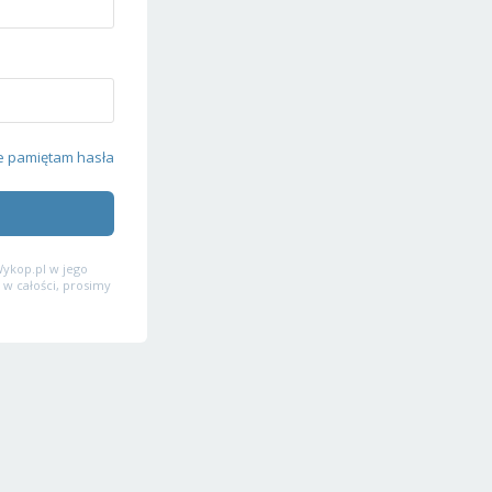
e pamiętam hasła
ykop.pl w jego
 w całości, prosimy