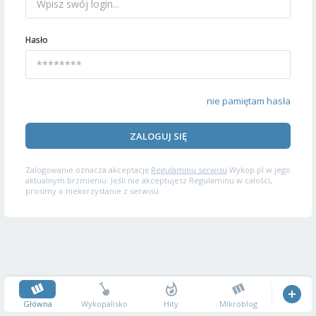
Hasło
nie pamiętam hasła
ZALOGUJ SIĘ
Zalogowanie oznacza akceptację
Regulaminu serwisu
Wykop.pl w jego
aktualnym brzmieniu. Jeśli nie akceptujesz Regulaminu w całości,
prosimy o niekorzystanie z serwisu.
Główna
Wykopalisko
Hity
Mikroblog