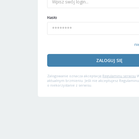
Hasło
ni
ZALOGUJ SIĘ
Zalogowanie oznacza akceptację
Regulaminu serwisu
W
aktualnym brzmieniu. Jeśli nie akceptujesz Regulaminu
o niekorzystanie z serwisu.