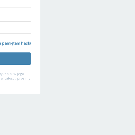
e pamiętam hasła
ykop.pl w jego
 w całości, prosimy