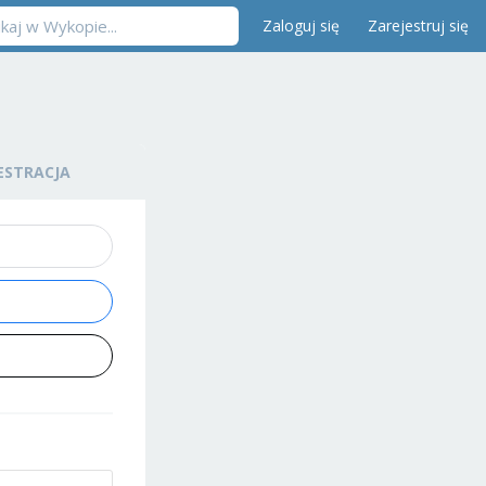
Zaloguj się
Zarejestruj się
ESTRACJA