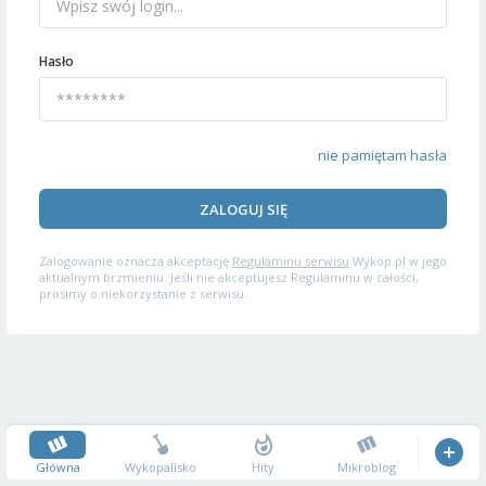
Hasło
nie pamiętam hasła
ZALOGUJ SIĘ
Zalogowanie oznacza akceptację
Regulaminu serwisu
Wykop.pl w jego
aktualnym brzmieniu. Jeśli nie akceptujesz Regulaminu w całości,
prosimy o niekorzystanie z serwisu.
Główna
Wykopalisko
Hity
Mikroblog