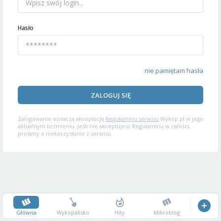
Hasło
nie pamiętam hasła
ZALOGUJ SIĘ
Zalogowanie oznacza akceptację
Regulaminu serwisu
Wykop.pl w jego
aktualnym brzmieniu. Jeśli nie akceptujesz Regulaminu w całości,
prosimy o niekorzystanie z serwisu.
Główna
Wykopalisko
Hity
Mikroblog