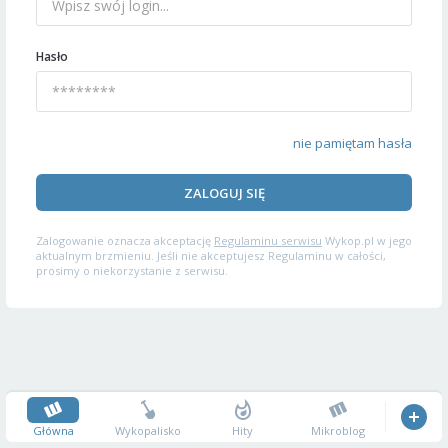
Hasło
nie pamiętam hasła
ZALOGUJ SIĘ
Zalogowanie oznacza akceptację
Regulaminu serwisu
Wykop.pl w jego
aktualnym brzmieniu. Jeśli nie akceptujesz Regulaminu w całości,
prosimy o niekorzystanie z serwisu.
Główna
Wykopalisko
Hity
Mikroblog