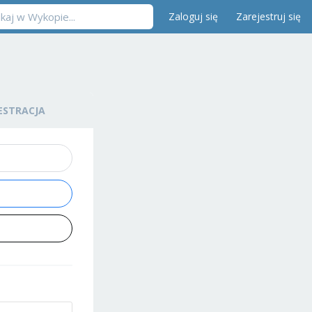
Zaloguj się
Zarejestruj się
ESTRACJA