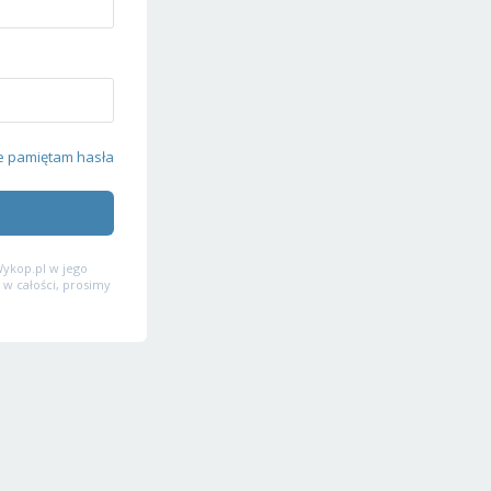
e pamiętam hasła
ykop.pl w jego
 w całości, prosimy