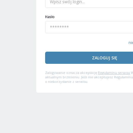
Hasło
ni
ZALOGUJ SIĘ
Zalogowanie oznacza akceptację
Regulaminu serwisu
W
aktualnym brzmieniu. Jeśli nie akceptujesz Regulaminu
o niekorzystanie z serwisu.