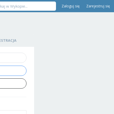
Zaloguj się
Zarejestruj się
ESTRACJA