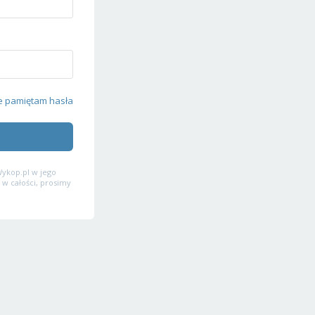
e pamiętam hasła
ykop.pl w jego
 w całości, prosimy