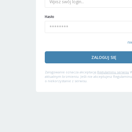
Hasło
ni
ZALOGUJ SIĘ
Zalogowanie oznacza akceptację
Regulaminu serwisu
W
aktualnym brzmieniu. Jeśli nie akceptujesz Regulaminu
o niekorzystanie z serwisu.