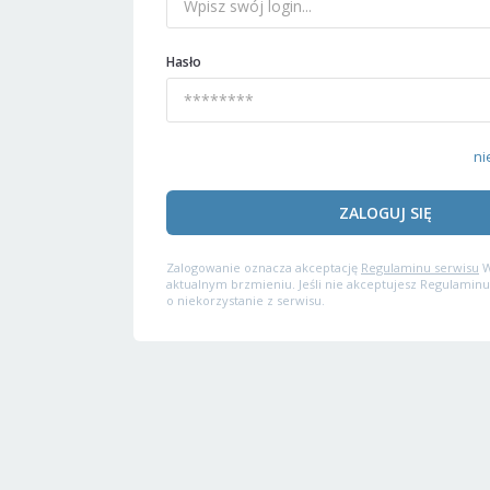
Hasło
ni
ZALOGUJ SIĘ
Zalogowanie oznacza akceptację
Regulaminu serwisu
W
aktualnym brzmieniu. Jeśli nie akceptujesz Regulaminu
o niekorzystanie z serwisu.