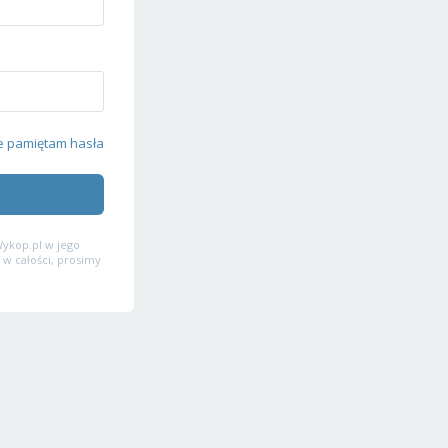
e pamiętam hasła
ykop.pl w jego
 w całości, prosimy