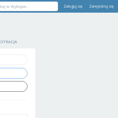
Zaloguj się
Zarejestruj się
ESTRACJA