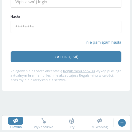
Hasło
nie pamiętam hasła
ZALOGUJ SIĘ
Zalogowanie oznacza akceptację
Regulaminu serwisu
Wykop.pl w jego
aktualnym brzmieniu. Jeśli nie akceptujesz Regulaminu w całości,
prosimy o niekorzystanie z serwisu.
Główna
Wykopalisko
Hity
Mikroblog