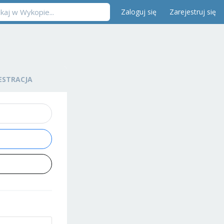
Zaloguj się
Zarejestruj się
ESTRACJA