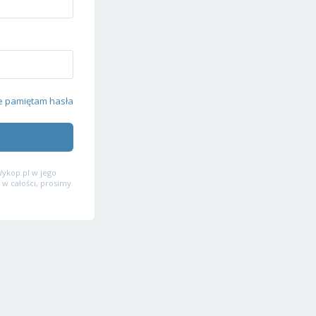
e pamiętam hasła
ykop.pl w jego
 w całości, prosimy