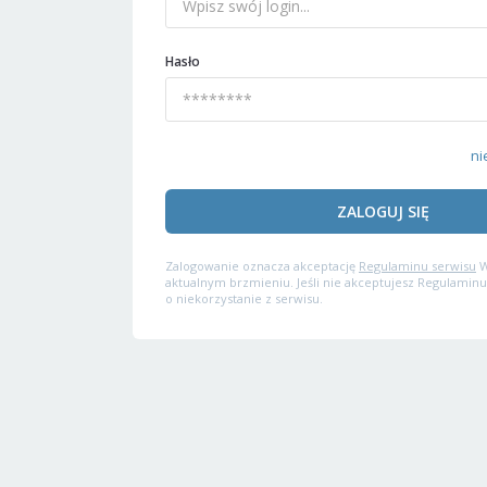
Hasło
ni
ZALOGUJ SIĘ
Zalogowanie oznacza akceptację
Regulaminu serwisu
W
aktualnym brzmieniu. Jeśli nie akceptujesz Regulaminu
o niekorzystanie z serwisu.